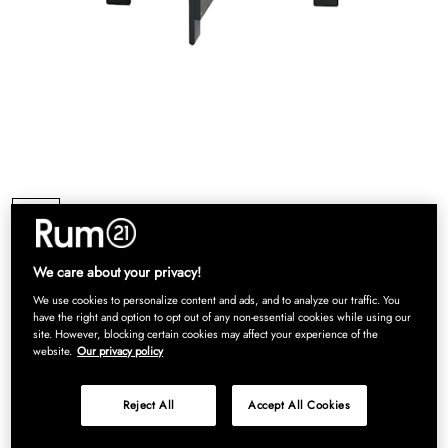
We care about your privacy!
We use cookies to personalize content and ads, and to analyze our traffic. You
have the right and option to opt out of any non-essential cookies while using our
Crate Loungebord 75x75 cm, Sort
site. However, blocking certain cookies may affect your experience of the
website.
Our privacy policy
DKK 1 874
DKK 2 499
Reject All
Accept All Cookies
Crate bord fra Hay med et ikonisk, relanceret design fra