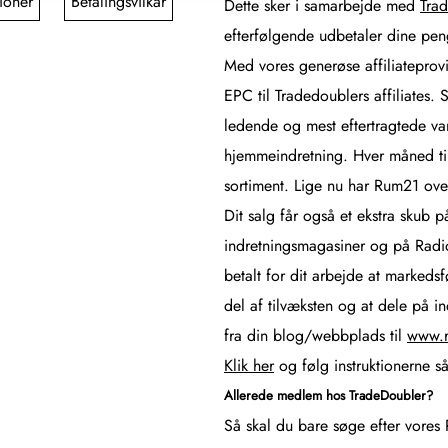
ioner
Betalingsvilkår
Dette sker i samarbejde med
Tra
efterfølgende udbetaler dine peng
Med vores generøse affiliateprovi
EPC til Tradedoublers affiliates.
ledende og mest eftertragtede v
hjemmeindretning. Hver måned ti
sortiment. Lige nu har Rum21 ov
Dit salg får også et ekstra skub 
indretningsmagasiner og på Radio.
betalt for dit arbejde at markeds
del af tilvæksten og at dele på i
fra din blog/webbplads til
www.r
Klik her
og følg instruktionerne så
Allerede medlem hos TradeDoubler?
Så skal du bare søge efter vore