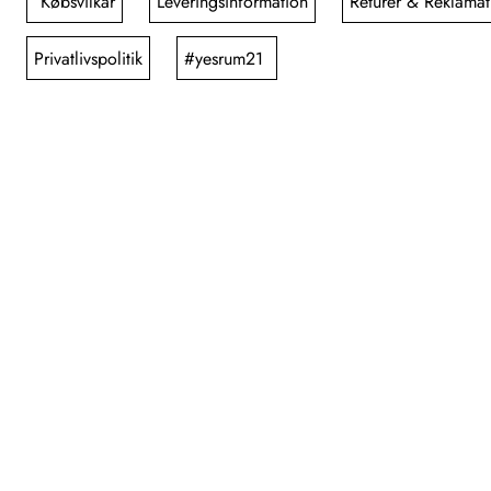
Købsvilkår
Leveringsinformation
Returer & Reklamat
Privatlivspolitik
#yesrum21