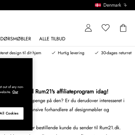
Denmark
NDØRSMØBLER
ALLE TILBUD
teret design til dit hjem
Hurtig levering
30-dages returret
t out of any non-
 - Ansøg til Rum21's affiliateprogram idag!
website.
Our
og, og vil tjene penge på den? Er du derudover interesseret i
nde og mest ekspansive forhandlere af designmøbler og
All Cookies
rebeløbet for hver bestillende kunde du sender til Rum21.dk.