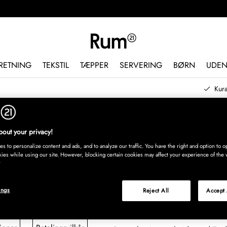
RETNING
TEKSTIL
TÆPPER
SERVERING
BØRN
UDE
Kura
out your privacy!
s to personalize content and ads, and to analyze our traffic. You have the right and option to op
Tjen penge gennem Rum21.dk
kies while using our site. However, blocking certain cookies may affect your experience of the 
Har du en hjemmeside eller en bl
at linke til en af Danmarks lede
ings
Reject All
Accept 
indretningsdetaljer på nettet?
Vi betaler op til 12% af hele ord