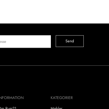
Send
INFORMATION
KATEGORIER
Om Rum21
Møbler