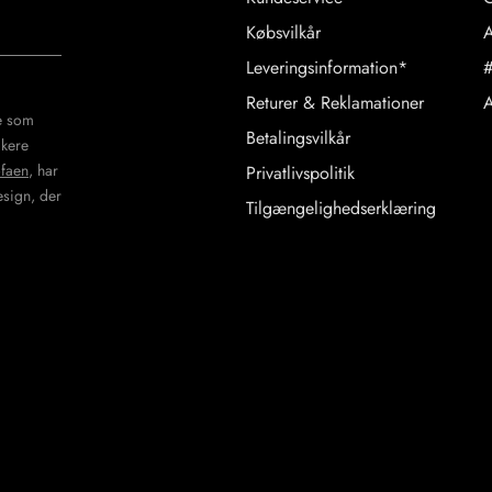
Købsvilkår
A
Leveringsinformation*
#
Returer & Reklamationer
A
re som
Betalingsvilkår
ikere
ofaen
, har
Privatlivspolitik
design, der
Tilgængelighedserklæring