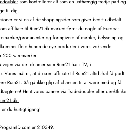
dedoubler
som kontrollerer alt som en uafhængig tredje part og
e til dig.
sioner er vi en af de shoppingsider som giver bedst udbetalt
 Som affiliate til Rum21.dk markedsfører du nogle af Europas
aremærker/producenter og formgivere af møbler, belysning og
lkommer flere hundrede nye produkter i vores voksende
er 200 varemærker.
på vejen via de reklamer som Rum21 har i TV, i
 Vores mål er, at du som affiliate til Rum21 altid skal få godt
føre Rum21. Så gå ikke glip af chancen til at være med og få
ndtægterne! Hent vores banner via Tradedoubler eller direktlinke
um21.dk.
 er du hurtigt igang!
s ProgramID som er 210349.