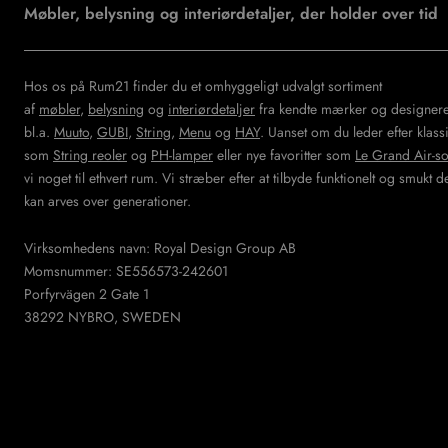
Møbler, belysning og interiørdetaljer, der holder over tid
Hos os på Rum21 finder du et omhyggeligt udvalgt sortiment
af
møbler
,
belysning
og
interiørdetaljer
fra kendte mærker og designe
bl.a.
Muuto
,
GUBI
,
String
,
Menu
og
HAY
. Uanset om du leder efter klass
som
String reoler
og
PH-lamper
eller nye favoritter som
Le Grand Air-s
vi noget til ethvert rum. Vi stræber efter at tilbyde funktionelt og smukt 
kan arves over generationer.
Virksomhedens navn: Royal Design Group AB
Momsnummer: SE556573-242601
Porfyrvägen 2 Gate 1
38292 NYBRO, SWEDEN