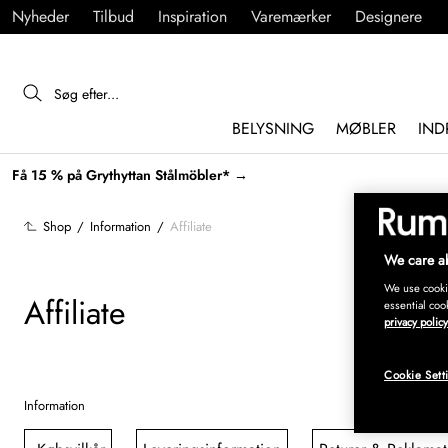
Nyheder
Tilbud
Inspiration
Varemærker
Designere
BELYSNING
MØBLER
IND
Få 15 % på Grythyttan Stålmöbler* →
Shop
/
Information
/
Affiliate
We care ab
We use cookie
Affiliate
essential coo
privacy policy
Cookie Sett
Information