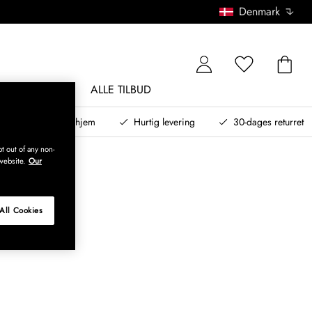
Denmark
NDØRSMØBLER
ALLE TILBUD
teret design til dit hjem
Hurtig levering
30-dages returret
t out of any non-
website.
Our
All Cookies