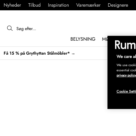
Nyheder
Tilbud
Inspiration
Varemærker
Designere
BELYSNING
MØBLER
IND
Få 15 % på Grythyttan Stålmöbler* →
We care ab
We use cookie
essential coo
privacy policy
Cookie Sett