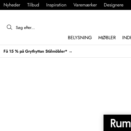
Nyheder
Tilbud
Inspiration
Varemærker
Designere
BELYSNING
MØBLER
IND
Få 15 % på Grythyttan Stålmöbler* →