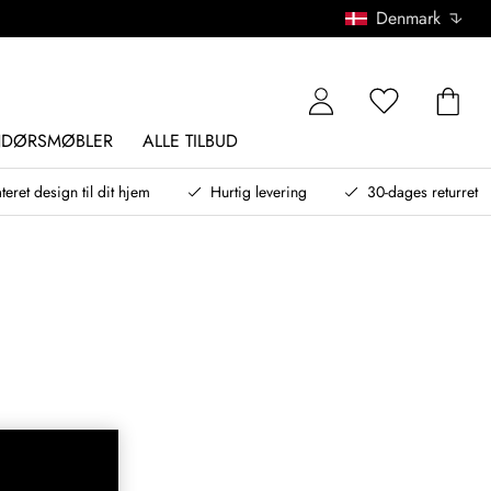
Denmark
NDØRSMØBLER
ALLE TILBUD
teret design til dit hjem
Hurtig levering
30-dages returret