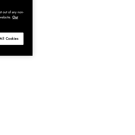
t out of any non-
website.
Our
All Cookies